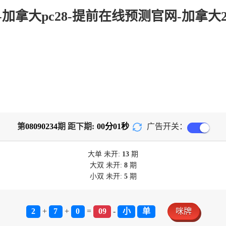
com-加拿大pc28-提前在线预测官网-加拿
第
08090234
期 距下期:
00
分
01
秒
广告开关：
大单
未开:
13
期
大双
未开:
8
期
小双
未开:
5
期
2
+
7
+
0
=
09
-
小
单
咪牌