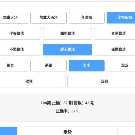
加拿大28
加拿大西28
台湾28
比特币28
淫夫算法
霸枪算法
青鸾算法
不羁算法
裂天算法
孤傲算法
组合
杀组
大小
单双
双项
双组
100期 正确：57 期 错误：43 期
正确率：57%
走势