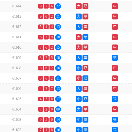
61614
9
7
6
22
大
双
中
61613
9
0
2
11
大
单
中
61612
5
4
4
13
大
单
中
61611
6
3
9
18
大
单
中
61610
7
6
2
15
大
单
中
61609
3
2
5
10
大
单
错
61608
8
6
2
16
小
双
中
61607
3
6
2
11
小
双
中
61606
4
2
7
13
大
单
中
61605
4
5
8
17
小
双
错
61604
7
2
0
09
大
单
中
61603
9
5
0
14
小
单
错
61602
7
1
8
16
小
单
错