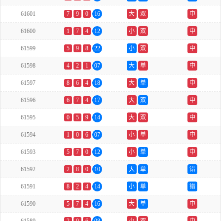
61601
7
9
0
16
大
双
中
61600
1
7
4
12
小
双
中
61599
5
9
8
22
小
双
中
61598
4
2
1
07
大
单
中
61597
8
6
4
18
大
单
中
61596
6
7
4
17
大
双
中
61595
0
5
9
14
大
双
中
61594
1
0
6
07
小
单
中
61593
5
7
0
12
小
单
中
61592
2
8
0
10
大
单
错
61591
8
2
4
14
小
单
错
61590
5
7
4
16
大
单
中