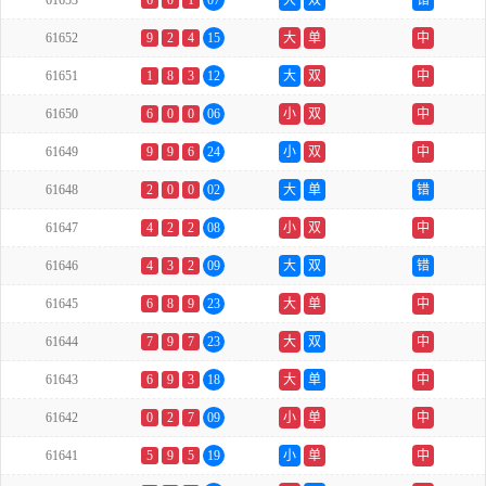
61653
6
0
1
07
大
双
错
61652
9
2
4
15
大
单
中
61651
1
8
3
12
大
双
中
61650
6
0
0
06
小
双
中
61649
9
9
6
24
小
双
中
61648
2
0
0
02
大
单
错
61647
4
2
2
08
小
双
中
61646
4
3
2
09
大
双
错
61645
6
8
9
23
大
单
中
61644
7
9
7
23
大
双
中
61643
6
9
3
18
大
单
中
61642
0
2
7
09
小
单
中
61641
5
9
5
19
小
单
中