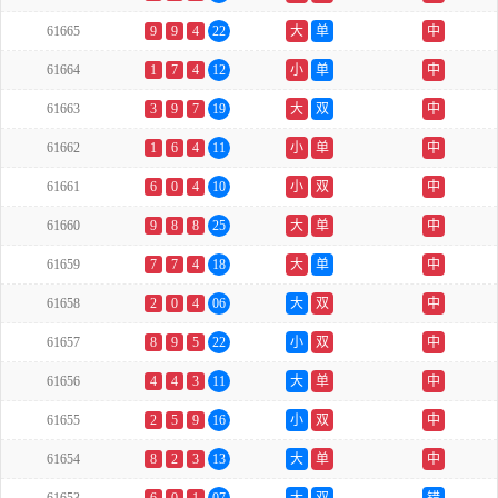
61665
9
9
4
22
大
单
中
61664
1
7
4
12
小
单
中
61663
3
9
7
19
大
双
中
61662
1
6
4
11
小
单
中
61661
6
0
4
10
小
双
中
61660
9
8
8
25
大
单
中
61659
7
7
4
18
大
单
中
61658
2
0
4
06
大
双
中
61657
8
9
5
22
小
双
中
61656
4
4
3
11
大
单
中
61655
2
5
9
16
小
双
中
61654
8
2
3
13
大
单
中