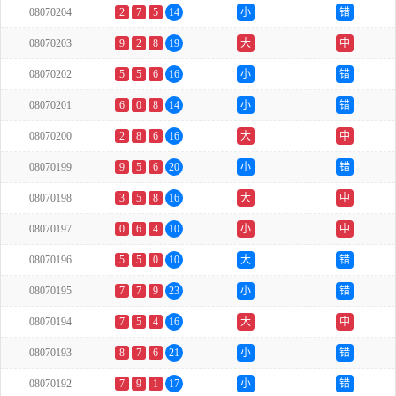
08070204
2
7
5
14
小
错
08070203
9
2
8
19
大
中
08070202
5
5
6
16
小
错
08070201
6
0
8
14
小
错
08070200
2
8
6
16
大
中
08070199
9
5
6
20
小
错
08070198
3
5
8
16
大
中
08070197
0
6
4
10
小
中
08070196
5
5
0
10
大
错
08070195
7
7
9
23
小
错
08070194
7
5
4
16
大
中
08070193
8
7
6
21
小
错
08070192
7
9
1
17
小
错