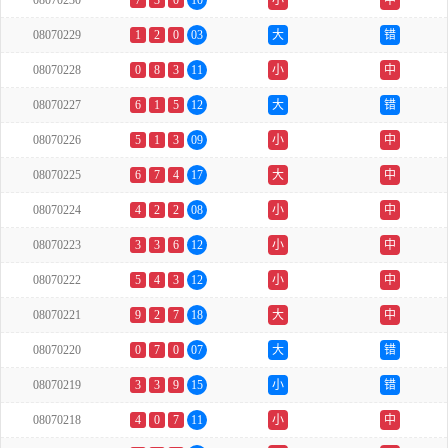
08070230
7
3
0
10
小
中
08070229
1
2
0
03
大
错
08070228
0
8
3
11
小
中
08070227
6
1
5
12
大
错
08070226
5
1
3
09
小
中
08070225
6
7
4
17
大
中
08070224
4
2
2
08
小
中
08070223
3
3
6
12
小
中
08070222
5
4
3
12
小
中
08070221
9
2
7
18
大
中
08070220
0
7
0
07
大
错
08070219
3
3
9
15
小
错
08070218
4
0
7
11
小
中