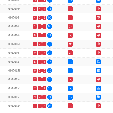
08070166
3
9
4
16
小
错
08070165
2
5
4
11
小
中
08070164
4
0
2
06
小
中
08070163
1
5
0
06
小
中
08070162
8
5
8
21
大
中
08070161
1
7
8
16
大
中
08070160
9
8
3
20
大
中
08070159
6
9
1
16
小
错
08070158
6
5
5
16
小
错
08070157
7
8
8
23
大
中
08070156
7
2
1
10
大
错
08070155
9
7
5
21
小
错
08070154
1
0
7
08
小
中