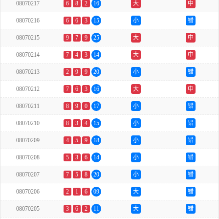
08070217
6
8
2
16
大
中
08070216
6
6
3
15
小
错
08070215
9
7
9
25
大
中
08070214
7
4
3
14
大
中
08070213
2
9
9
20
小
错
08070212
7
6
3
16
大
中
08070211
8
9
0
17
小
错
08070210
8
3
4
15
小
错
08070209
4
5
9
18
小
错
08070208
5
3
6
14
小
错
08070207
7
5
8
20
小
错
08070206
2
1
6
09
大
错
08070205
3
6
2
11
大
错