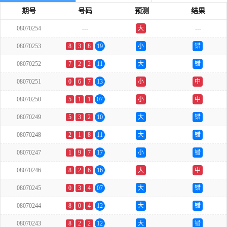
期号
号码
预测
结果
08070254
---
大
---
单
08070253
8
3
8
19
小
错
08070252
7
2
2
11
大
错
08070251
0
6
7
13
小
中
08070250
5
1
1
07
小
中
08070249
5
3
2
10
大
错
08070248
2
1
8
11
大
错
08070247
1
9
7
17
小
错
08070246
8
2
6
16
大
中
08070245
0
3
4
07
大
错
08070244
8
0
4
12
大
错
08070243
8
2
2
12
大
错