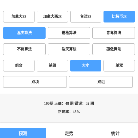
加拿大28
加拿大西28
台湾28
比特币28
淫夫算法
霸枪算法
青鸾算法
不羁算法
裂天算法
孤傲算法
组合
杀组
大小
单双
双项
双组
100期 正确：48 期 错误：52 期
正确率：48%
预测
走势
统计