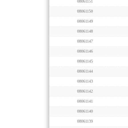
08061151
08061150
08061149
08061148
08061147
08061146
08061145
08061144
08061143
08061142
08061141
08061140
08061139