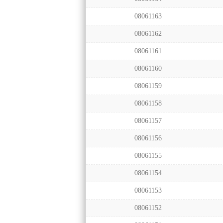
08061163
08061162
08061161
08061160
08061159
08061158
08061157
08061156
08061155
08061154
08061153
08061152