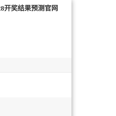
大28开奖结果预测官网