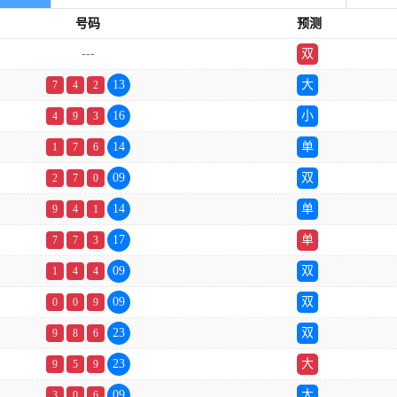
号码
预测
---
双
13
大
7
4
2
16
小
4
9
3
14
单
1
7
6
09
双
2
7
0
14
单
9
4
1
17
单
7
7
3
09
双
1
4
4
09
双
0
0
9
23
双
9
8
6
23
大
9
5
9
09
大
3
0
6