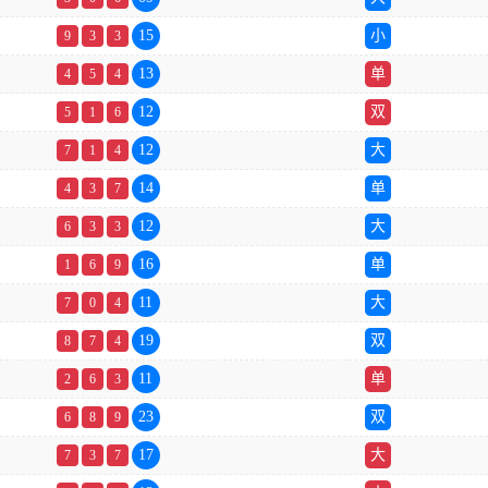
15
小
9
3
3
13
单
4
5
4
12
双
5
1
6
12
大
7
1
4
14
单
4
3
7
12
大
6
3
3
16
单
1
6
9
11
大
7
0
4
19
双
8
7
4
11
单
2
6
3
23
双
6
8
9
17
大
7
3
7