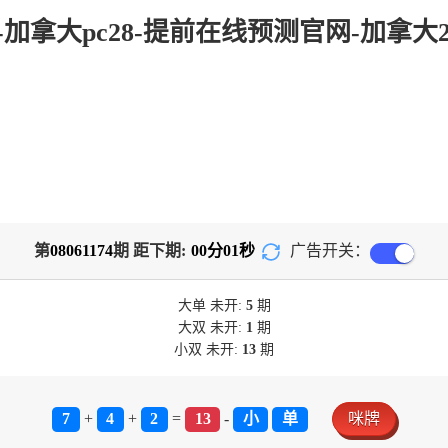
com-加拿大pc28-提前在线预测官网-加拿
第
08061174
期 距下期:
00
分
01
秒
广告开关：
大单
未开:
5
期
大双
未开:
1
期
小双
未开:
13
期
7
+
4
+
2
=
13
-
小
单
咪牌