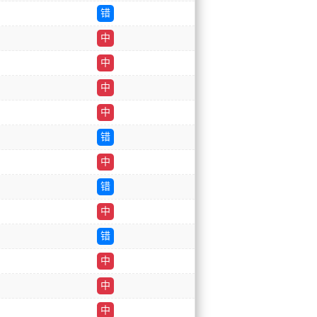
错
中
中
中
中
错
中
错
中
错
中
中
中