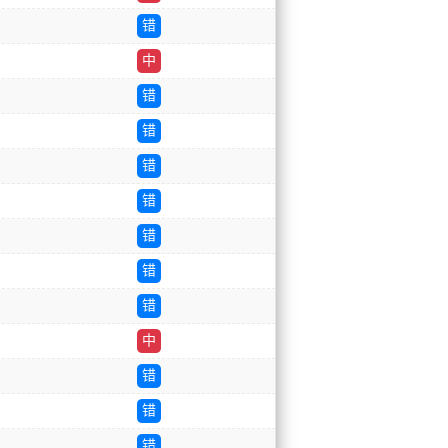
错
中
错
错
错
错
错
错
错
中
错
错
错