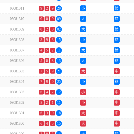
08081311
9
2
9
20
小
错
08081310
0
0
9
09
大
错
08081309
0
2
0
02
大
错
08081308
3
9
3
15
小
错
08081307
4
5
2
11
大
错
08081306
5
0
8
13
大
错
08081305
7
5
9
21
大
中
08081304
7
9
9
25
小
错
08081303
6
4
2
12
小
中
08081302
8
2
1
11
小
中
08081301
6
3
9
18
大
中
08081300
6
4
5
15
大
中