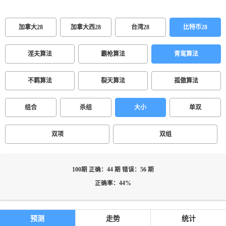
加拿大28
加拿大西28
台湾28
比特币28
淫夫算法
霸枪算法
青鸾算法
不羁算法
裂天算法
孤傲算法
组合
杀组
大小
单双
双项
双组
100期 正确：44 期 错误：56 期
正确率：44%
预测
走势
统计