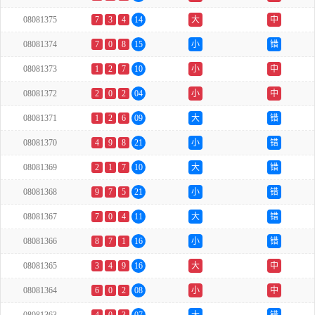
08081375
7
3
4
14
大
中
08081374
7
0
8
15
小
错
08081373
1
2
7
10
小
中
08081372
2
0
2
04
小
中
08081371
1
2
6
09
大
错
08081370
4
9
8
21
小
错
08081369
2
1
7
10
大
错
08081368
9
7
5
21
小
错
08081367
7
0
4
11
大
错
08081366
8
7
1
16
小
错
08081365
3
4
9
16
大
中
08081364
6
0
2
08
小
中