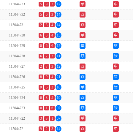
115044733
5
9
3
17
单
中
115044732
5
6
3
14
双
中
115044731
2
8
4
14
双
中
115044730
6
3
4
13
单
中
115044729
0
6
6
12
单
错
115044728
6
2
3
11
双
错
115044727
2
7
3
12
双
中
115044726
8
9
4
21
双
错
115044725
9
6
3
18
单
错
115044724
6
8
5
19
双
错
115044723
0
1
6
07
双
错
115044722
3
3
1
07
单
中
115044721
9
2
3
14
双
中