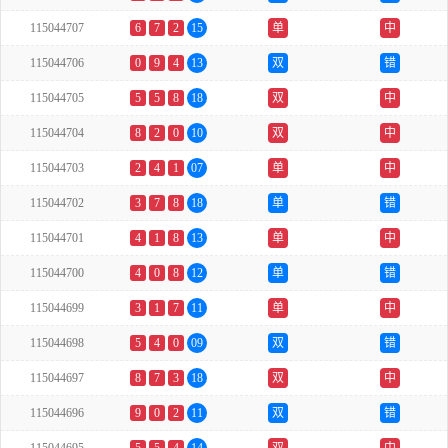
115044707
6
7
2
15
单
中
115044706
0
9
4
13
双
错
115044705
5
5
8
18
双
中
115044704
8
2
0
10
双
中
115044703
2
4
1
07
单
中
115044702
3
7
8
18
单
错
115044701
4
1
8
13
单
中
115044700
4
0
8
12
单
错
115044699
3
1
7
11
单
中
115044698
5
4
0
09
双
错
115044697
8
7
3
18
双
中
115044696
9
0
2
11
双
错