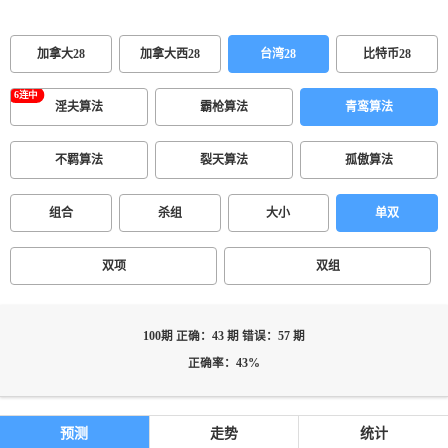
加拿大28
加拿大西28
台湾28
比特币28
淫夫算法
霸枪算法
青鸾算法
不羁算法
裂天算法
孤傲算法
组合
杀组
大小
单双
双项
双组
100期 正确：43 期 错误：57 期
正确率：43%
预测
走势
统计