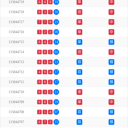
115044719
6
4
9
19
单
中
115044718
0
3
7
10
双
中
115044717
7
7
9
23
单
中
115044716
5
2
2
09
单
中
115044715
8
4
2
14
单
错
115044714
0
0
2
02
双
中
115044713
8
1
4
13
双
错
115044712
4
9
4
17
双
错
115044711
9
6
2
17
双
错
115044710
6
3
2
11
单
中
115044709
6
8
5
19
单
中
115044708
2
1
4
07
双
错
115044707
6
7
2
15
双
错