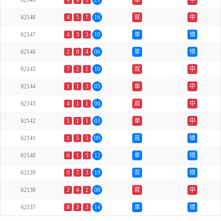
62149
9
9
3
21
单
中
62148
4
5
7
16
双
中
62147
4
3
3
10
单
错
62146
2
0
4
06
单
错
62145
7
2
1
10
双
中
62144
1
1
3
05
单
中
62143
4
1
1
06
双
中
62142
1
1
1
03
单
中
62141
1
5
3
09
双
错
62140
6
1
5
12
单
错
62139
9
7
3
19
双
错
62138
2
4
2
08
双
中
62137
8
3
3
14
单
错