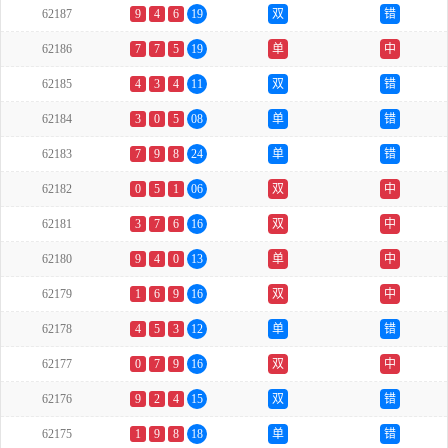
62187
9
4
6
19
双
错
62186
7
7
5
19
单
中
62185
4
3
4
11
双
错
62184
3
0
5
08
单
错
62183
7
9
8
24
单
错
62182
0
5
1
06
双
中
62181
3
7
6
16
双
中
62180
9
4
0
13
单
中
62179
1
6
9
16
双
中
62178
4
5
3
12
单
错
62177
0
7
9
16
双
中
62176
9
2
4
15
双
错
62175
1
9
8
18
单
错