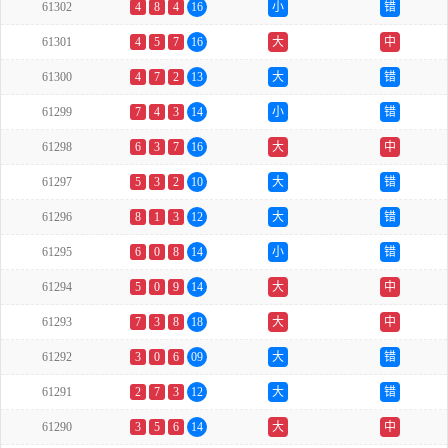
61302
4
8
4
16
小
错
61301
4
5
7
16
大
中
61300
4
7
2
13
大
错
61299
7
4
3
14
小
错
61298
6
3
7
16
大
中
61297
5
3
2
10
大
错
61296
8
1
3
12
大
错
61295
6
0
8
14
小
错
61294
5
0
9
14
大
中
61293
7
3
8
18
大
中
61292
3
0
6
09
大
错
61291
2
7
3
12
大
错
61290
3
5
6
14
大
中