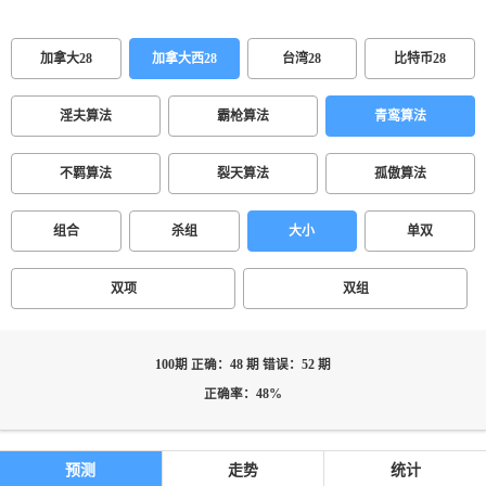
加拿大28
加拿大西28
台湾28
比特币28
淫夫算法
霸枪算法
青鸾算法
不羁算法
裂天算法
孤傲算法
组合
杀组
大小
单双
双项
双组
100期 正确：48 期 错误：52 期
正确率：48%
预测
走势
统计