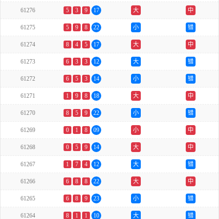
61276
5
3
9
17
大
中
61275
5
9
8
22
小
错
61274
8
4
5
17
大
中
61273
6
3
3
12
大
错
61272
6
5
3
14
小
错
61271
1
9
8
18
大
中
61270
8
5
9
22
小
错
61269
0
1
8
09
小
中
61268
0
5
9
14
大
中
61267
1
7
4
12
大
错
61266
6
8
8
22
大
中
61265
6
8
9
23
小
错
61264
8
1
1
10
大
错