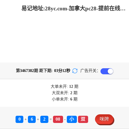
易记地址:28yc.com-加拿大pc28-提前在线预测官网-加拿大28开奖结果预测官网
第
3467382
期 距下期:
03
分
12
秒
广告开关：
大单
未开:
12
期
大双
未开:
2
期
小单
未开:
6
期
0
6
2
08
小
双
咪牌
+
+
=
-