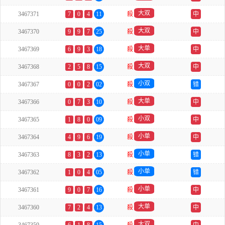
大双
3467371
7
0
4
11
殺
中
大双
3467370
9
9
7
25
殺
中
大单
3467369
6
9
3
18
殺
中
大双
3467368
2
5
8
15
殺
中
小双
3467367
0
0
2
02
殺
错
大单
3467366
0
7
3
10
殺
中
小双
3467365
1
8
0
09
殺
中
小单
3467364
4
9
6
19
殺
中
小单
3467363
8
3
2
13
殺
错
小单
3467362
1
0
4
05
殺
错
小单
3467361
9
0
7
16
殺
中
大单
3467360
7
2
4
13
殺
中
大双