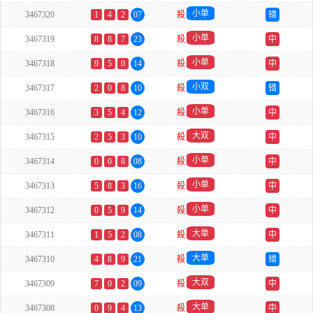
小单
3467320
1
4
2
07
殺
错
小单
3467319
8
8
7
23
殺
中
小单
3467318
9
5
0
14
殺
中
小双
3467317
2
0
8
10
殺
错
小单
3467316
3
5
4
12
殺
中
大双
3467315
2
5
3
10
殺
中
小单
3467314
0
0
8
08
殺
中
小单
3467313
5
8
3
16
殺
中
小单
3467312
0
5
9
14
殺
中
大单
3467311
1
5
2
08
殺
中
大单
3467310
4
8
9
21
殺
错
大双
3467309
7
0
2
09
殺
中
大单
3467308
0
9
4
13
殺
中