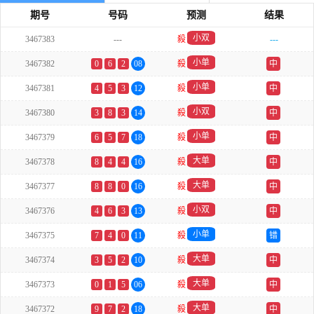
期号
号码
预测
结果
小双
3467383
---
殺
---
小单
3467382
0
6
2
08
殺
中
小单
3467381
4
5
3
12
殺
中
小双
3467380
3
8
3
14
殺
中
小单
3467379
6
5
7
18
殺
中
大单
3467378
8
4
4
16
殺
中
大单
3467377
8
8
0
16
殺
中
小双
3467376
4
6
3
13
殺
中
小单
3467375
7
4
0
11
殺
错
大单
3467374
3
5
2
10
殺
中
大单
3467373
0
1
5
06
殺
中
大单
3467372
9
7
2
18
殺
中