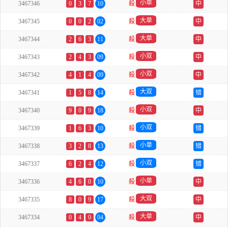
小单
3467346
0
3
7
10
殺
中
大单
3467345
0
0
2
02
殺
中
大单
3467344
2
6
3
11
殺
中
小双
3467343
2
4
3
09
殺
中
小双
3467342
4
1
4
09
殺
中
大双
3467341
1
5
8
14
殺
错
小双
3467340
9
0
9
18
殺
中
小双
3467339
1
6
3
10
殺
错
小单
3467338
3
2
8
13
殺
错
小双
3467337
6
2
4
12
殺
错
小单
3467336
4
6
0
10
殺
中
大双
3467335
8
0
9
17
殺
中
大单
3467334
0
4
0
04
殺
中