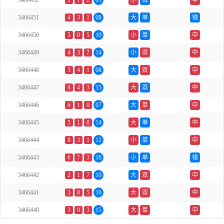
3466452
2
1
2
05
小
双
中
3466451
4
3
1
08
大
单
错
3466450
5
0
5
10
小
单
中
3466449
4
3
7
14
小
双
中
3466448
3
4
1
08
大
双
中
3466447
8
4
3
15
大
双
中
3466446
6
1
0
07
大
单
中
3466445
5
1
8
14
大
单
中
3466444
8
3
1
12
小
单
中
3466443
6
7
3
16
小
单
错
3466442
2
1
7
10
大
双
中
3466441
3
8
5
16
大
双
中
3466440
3
9
3
15
大
单
中