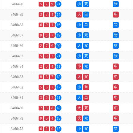
3466490
5
7
9
21
小
双
错
3466489
3
7
4
14
大
单
中
3466488
6
9
1
16
小
单
错
3466487
9
3
7
19
小
双
错
3466486
2
7
0
09
大
双
错
3466485
5
9
7
21
小
双
错
3466484
2
5
4
11
小
双
中
3466483
8
3
7
18
大
双
中
3466482
5
5
7
17
小
单
中
3466481
3
6
2
11
大
单
中
3466480
2
8
8
18
大
双
中
3466479
9
6
4
19
大
双
中
3466478
6
2
9
17
小
双
错