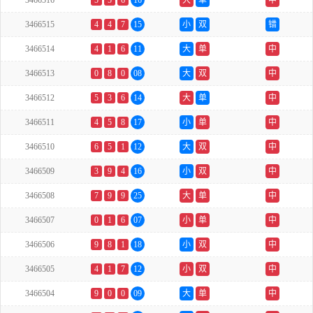
3466516
5
5
6
16
大
单
中
3466515
4
4
7
15
小
双
错
3466514
4
1
6
11
大
单
中
3466513
0
8
0
08
大
双
中
3466512
5
3
6
14
大
单
中
3466511
4
5
8
17
小
单
中
3466510
6
5
1
12
大
双
中
3466509
3
9
4
16
小
双
中
3466508
7
9
9
25
大
单
中
3466507
0
1
6
07
小
单
中
3466506
9
8
1
18
小
双
中
3466505
4
1
7
12
小
双
中
3466504
9
0
0
09
大
单
中