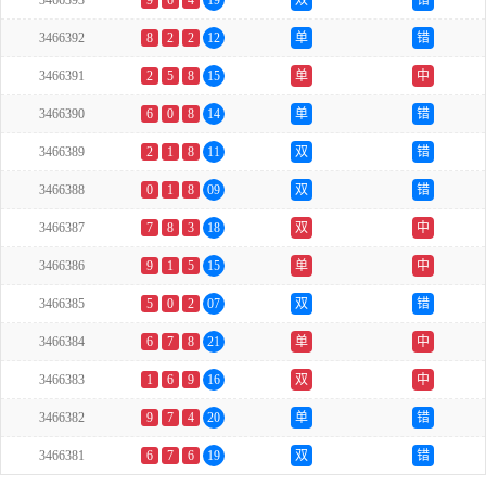
3466393
9
6
4
19
双
错
3466392
8
2
2
12
单
错
3466391
2
5
8
15
单
中
3466390
6
0
8
14
单
错
3466389
2
1
8
11
双
错
3466388
0
1
8
09
双
错
3466387
7
8
3
18
双
中
3466386
9
1
5
15
单
中
3466385
5
0
2
07
双
错
3466384
6
7
8
21
单
中
3466383
1
6
9
16
双
中
3466382
9
7
4
20
单
错
3466381
6
7
6
19
双
错