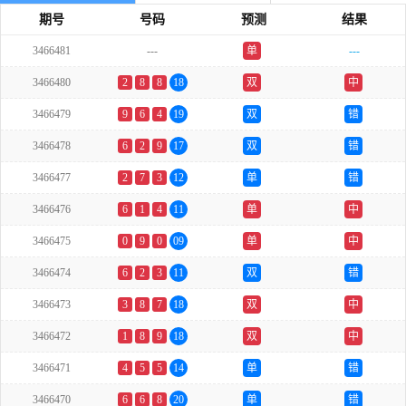
期号
号码
预测
结果
3466481
---
单
---
3466480
2
8
8
18
双
中
3466479
9
6
4
19
双
错
3466478
6
2
9
17
双
错
3466477
2
7
3
12
单
错
3466476
6
1
4
11
单
中
3466475
0
9
0
09
单
中
3466474
6
2
3
11
双
错
3466473
3
8
7
18
双
中
3466472
1
8
9
18
双
中
3466471
4
5
5
14
单
错
3466470
6
6
8
20
单
错