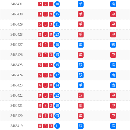
3466431
2
7
1
10
单
错
3466430
3
3
9
15
单
中
3466429
5
3
3
11
单
中
3466428
8
6
9
23
单
中
3466427
4
5
1
10
单
错
3466426
3
9
3
15
单
中
3466425
5
8
2
15
双
错
3466424
5
6
6
17
双
错
3466423
6
8
0
14
单
错
3466422
9
6
7
22
双
中
3466421
9
8
2
19
单
中
3466420
0
1
4
05
单
中
3466419
0
8
3
11
双
错