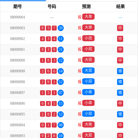
期号
号码
预测
结果
大单
08090904
---
殺
---
大单
08090903
8
5
7
20
殺
中
小双
08090902
4
3
4
11
殺
中
小双
08090901
9
3
9
21
殺
中
大双
08090900
1
8
3
12
殺
中
大双
08090899
2
6
6
14
殺
错
小双
08090898
2
9
1
12
殺
错
小单
08090897
1
5
1
07
殺
错
小单
08090896
6
4
5
15
殺
中
小双
08090895
2
8
2
12
殺
错
大单
08090894
0
1
7
08
殺
中
大双
08090893
9
2
8
19
殺
中