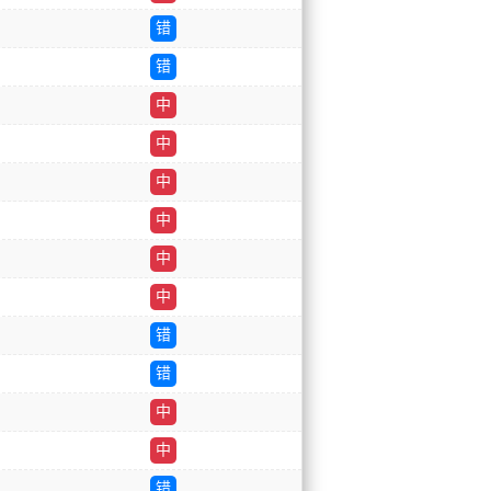
错
错
中
中
中
中
中
中
错
错
中
中
错