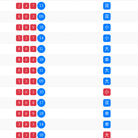
13
双
2
4
7
09
双
6
0
3
18
小
3
6
9
14
小
5
2
7
11
大
8
0
3
18
单
8
6
4
11
大
0
2
9
09
大
5
3
1
10
小
7
0
3
17
双
9
0
8
18
单
9
0
9
14
单
3
8
3
18
大
8
3
7