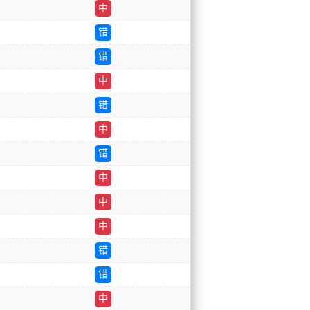
中
错
错
中
错
中
错
中
中
中
错
错
中