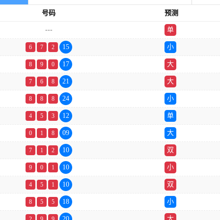
号码
预测
---
单
15
小
6
7
2
17
大
8
9
0
21
大
7
6
8
24
小
8
8
8
12
单
4
5
3
09
大
0
1
8
10
双
7
1
2
10
小
9
0
1
10
双
4
5
1
18
小
8
5
5
20
大
2
9
9