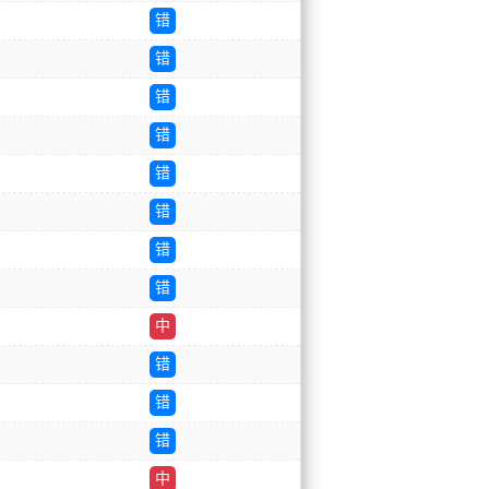
错
错
错
错
错
错
错
错
中
错
错
错
中