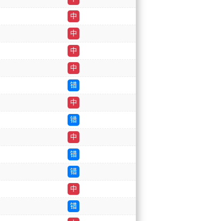
中
中
中
中
错
中
错
中
错
错
中
错