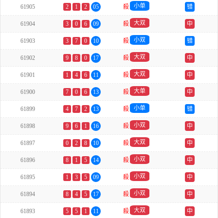
小单
61905
2
1
2
05
殺
错
大双
61904
3
0
6
09
殺
中
小双
61903
3
7
0
10
殺
错
大双
61902
9
8
0
17
殺
中
大双
61901
1
4
6
11
殺
中
大单
61900
7
0
6
13
殺
中
小单
61899
4
7
2
13
殺
错
小双
61898
9
6
1
16
殺
中
大双
61897
0
2
8
10
殺
中
小双
61896
8
1
5
14
殺
中
小双
61895
1
3
5
09
殺
中
小双
61894
8
4
5
17
殺
中
大双
61893
5
5
1
11
殺
中