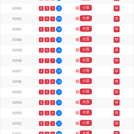
小单
61943
8
9
5
22
殺
中
大单
61942
1
0
3
04
殺
中
大双
61941
6
3
1
10
殺
中
大双
61940
6
6
3
15
殺
中
小双
61939
3
8
5
16
殺
中
大双
61938
3
7
7
17
殺
中
小双
61937
4
6
8
18
殺
中
小双
61936
5
3
6
14
殺
中
小双
61935
5
8
8
21
殺
中
大双
61934
6
1
8
15
殺
中
大单
61933
4
2
6
12
殺
中
小单
61932
8
1
3
12
殺
中
大单